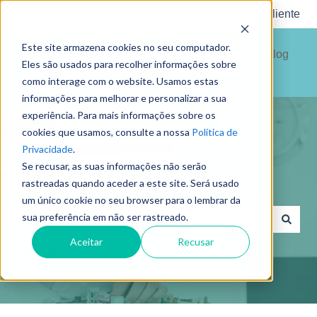
Portal Cliente
Este site armazena cookies no seu computador.
Simular
Recursos
Blog
Eles são usados para recolher informações sobre
Orçamento
Úteis
como interage com o website. Usamos estas
informações para melhorar e personalizar a sua
experiência. Para mais informações sobre os
cookies que usamos, consulte a nossa
Política de
Privacidade
.
Se recusar, as suas informações não serão
Como podemos ajudar?
rastreadas quando aceder a este site. Será usado
um único cookie no seu browser para o lembrar da
sua preferência em não ser rastreado.
Não existem sugestões porque o campo de pesquisa est
Aceitar
Recusar